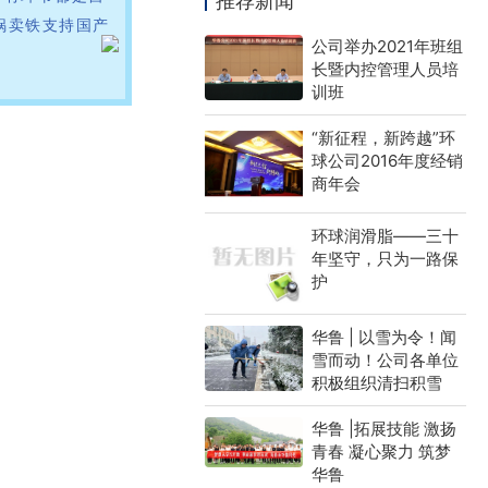
推荐新闻
锅卖铁支持国产
公司举办2021年班组
长暨内控管理人员培
训班
“新征程，新跨越”环
球公司2016年度经销
商年会
环球润滑脂——三十
年坚守，只为一路保
护
华鲁 | ​以雪为令！闻
雪而动！公司各单位
积极组织清扫积雪
华鲁 |拓展技能 激扬
青春 凝心聚力 筑梦
华鲁