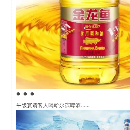
●●●
午饭宴请客人喝哈尔滨啤酒……