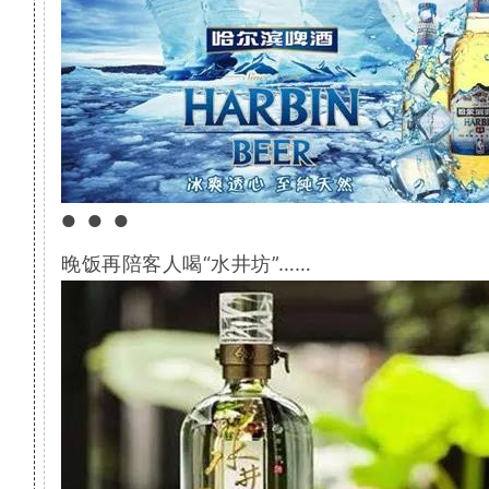
●●●
晚饭再陪客人喝“水井坊”……